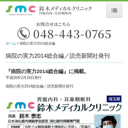
ホーム
初診の方へ
ホーム
病院の実力2014総合編
当院について
病院の実力2014総合編／読売新聞社発刊
医師の紹介
『病院の実力2014総合編』に掲載。
掲載書籍
平成26年2月16日発行
病院の実力2014総合編／読売新聞社発刊
胃腸内科について
耳鼻咽喉科について
お知らせ
施設・設備紹介