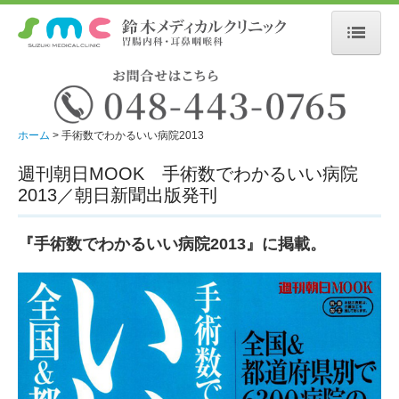
ホーム
初診の方へ
ホーム
手術数でわかるいい病院2013
当院について
週刊朝日MOOK 手術数でわかるいい病院
医師の紹介
2013／朝日新聞出版発刊
掲載書籍
『手術数でわかるいい病院2013』に掲載。
胃腸内科について
耳鼻咽喉科について
お知らせ
施設・設備紹介